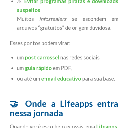
⚠️
Evitar programas piratas e downloads
suspeitos
Muitos
infostealers
se escondem em
arquivos “gratuitos” de origem duvidosa.
Esses pontos podem virar:
um
post carrossel
nas redes sociais,
um
guia rápido
em PDF,
ou até um
e-mail educativo
para sua base.
🤝 Onde a Lifeapps entra
nessa jornada
Quando você escolhe o ecossistema
Lifeapps
,