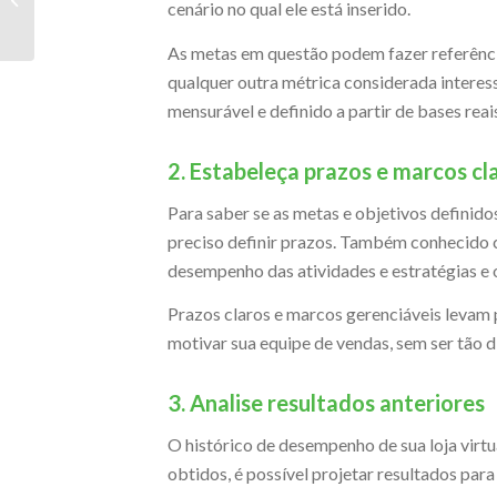
cenário no qual ele está inserido.
capaz de interpretá-
los?
As metas em questão podem fazer referência
qualquer outra métrica considerada interess
mensurável e definido a partir de bases reais
2. Estabeleça prazos e marcos cl
Para saber se as metas e objetivos definido
preciso definir prazos. Também conhecido c
desempenho das atividades e estratégias e o
Prazos claros e marcos gerenciáveis ​​levam
motivar sua equipe de vendas, sem ser tão di
3. Analise resultados anteriores
O histórico de desempenho de sua loja virtu
obtidos, é possível projetar resultados par