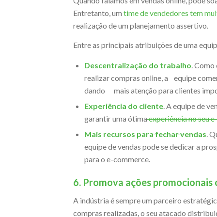
Quando falamos em vendas online, pode soa
Entretanto, um
time de vendedores tem muit
realização de um planejamento assertivo.
Entre as principais atribuições de uma equi
Descentralização do trabalho
. Como 
realizar compras online, a equipe comer
dando mais atenção para clientes impor
Experiência do cliente
. A equipe de ve
garantir uma ótima
experiência no seu 
Mais recursos para
fechar vendas
. Q
equipe de vendas pode se dedicar a pro
para o e-commerce.
6. Promova ações promocionais c
A indústria é sempre um parceiro estratégic
compras realizadas, o seu atacado distribu