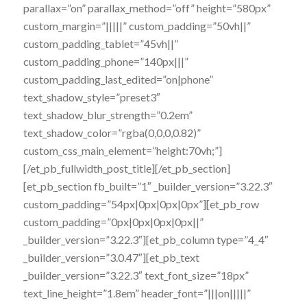
parallax=”on” parallax_method=”off” height=”580px”
custom_margin=”|||||” custom_padding=”50vh||”
custom_padding_tablet=”45vh||”
custom_padding_phone=”140px|||”
custom_padding_last_edited=”on|phone”
text_shadow_style=”preset3″
text_shadow_blur_strength=”0.2em”
text_shadow_color=”rgba(0,0,0,0.82)”
custom_css_main_element=”height:70vh;”]
[/et_pb_fullwidth_post_title][/et_pb_section]
[et_pb_section fb_built=”1″ _builder_version=”3.22.3″
custom_padding=”54px|0px|0px|0px”][et_pb_row
custom_padding=”0px|0px|0px|0px||”
_builder_version=”3.22.3″][et_pb_column type=”4_4″
_builder_version=”3.0.47″][et_pb_text
_builder_version=”3.22.3″ text_font_size=”18px”
text_line_height=”1.8em” header_font=”|||on|||||”