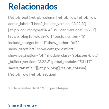
Relacionados
[/et_pb_text][/et_pb_column][/et_pb_row][et_pb_row
admin_label=”Linha” _builder_version=”3.22.3″]
[et_pb_column type=”4_4″ _builder_version=”3.22.3″]
[et_pb_blog fullwidth=”off” posts_number=”3″
include_categories=”1″ show_author=”off”
show_date=”off” show_categories=”off”
show_pagination=”off” module_class=”solucoes-blog”
_builder_version=”3.22.3″ global_module=”53117″
saved_tabs=”all”][/et_pb_blog][/et_pb_column]
[/et_pb_row][/et_pb_section]
/
25 de setembro de 2019
por
LifeApps
Share this entry