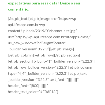
expectativas para essa data? Deixe o seu
comentário.
[/et_pb_text][et_pb_image src=”https://wp-
api.lifeapps.com.br/wp-
content/uploads/2019/08/banner-site.jpg”
url=”https://wp-api.lifeapps.com.br/lifeapps-class/”
url_new_window=”on” align=”center”
_builder_version=”3.22.3″][/et_pb_image]
[/et_pb_column][/et_pb_row][/et_pb_section]
[et_pb_section fb_built=”1″ _builder_version=”3.22.3″]
[et_pb_row _builder_version=”3.22.3″][et_pb_column
type=”4_4″ _builder_version=”3.22.3″][et_pb_text
_builder_version=”3.22.3″ text_font=”||||||||”
header_font=”|800|||||||”
header_text_color=”#EB6F18″]