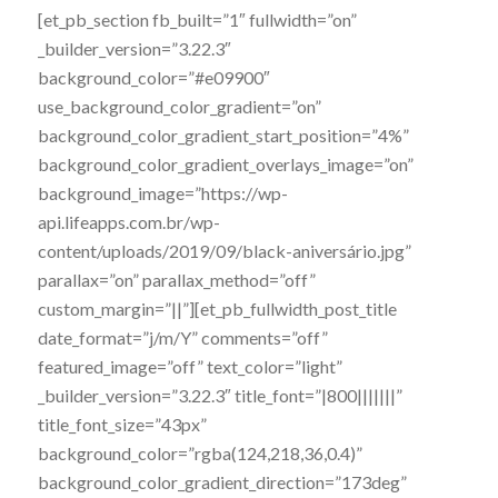
[et_pb_section fb_built=”1″ fullwidth=”on”
_builder_version=”3.22.3″
background_color=”#e09900″
use_background_color_gradient=”on”
background_color_gradient_start_position=”4%”
background_color_gradient_overlays_image=”on”
background_image=”https://wp-
api.lifeapps.com.br/wp-
content/uploads/2019/09/black-aniversário.jpg”
parallax=”on” parallax_method=”off”
custom_margin=”||”][et_pb_fullwidth_post_title
date_format=”j/m/Y” comments=”off”
featured_image=”off” text_color=”light”
_builder_version=”3.22.3″ title_font=”|800|||||||”
title_font_size=”43px”
background_color=”rgba(124,218,36,0.4)”
background_color_gradient_direction=”173deg”