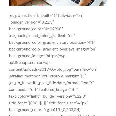
[et_pb_section fb_built=”1″ fullwidth=”on”
_builder_version=”3.22.3″
background_color=”#e09900″
use_background_color_gradient=”on”
background_color_gradient_start_position=”4%”
background_color_gradient_overlays_image=”on”
background_image=”https://wp-
api.lifeapps.com.br/wp-
content/uploads/2019/05/blog.jpg” parallax=”on”
parallax_method=”off” custom_margin=”||”]
[et_pb_fullwidth_post_title date_format=”j/m/Y”
comments=”off” featured_image=”off”
text_color=”light” _builder_version=”3.22.3″
title_font=”|800|||||||” title_font_size=”43px”
background_color=”rgba(131,0,233,0.4)”