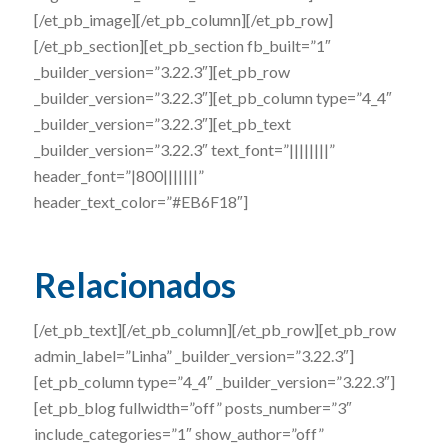
[/et_pb_image][/et_pb_column][/et_pb_row]
[/et_pb_section][et_pb_section fb_built=”1″
_builder_version=”3.22.3″][et_pb_row
_builder_version=”3.22.3″][et_pb_column type=”4_4″
_builder_version=”3.22.3″][et_pb_text
_builder_version=”3.22.3″ text_font=”||||||||”
header_font=”|800|||||||”
header_text_color=”#EB6F18″]
Relacionados
[/et_pb_text][/et_pb_column][/et_pb_row][et_pb_row
admin_label=”Linha” _builder_version=”3.22.3″]
[et_pb_column type=”4_4″ _builder_version=”3.22.3″]
[et_pb_blog fullwidth=”off” posts_number=”3″
include_categories=”1″ show_author=”off”