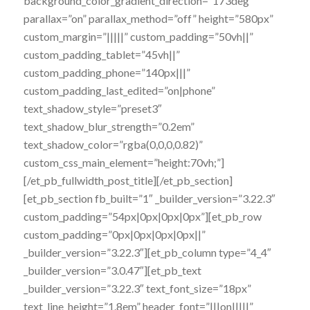
background_color_gradient_direction=”173deg”
parallax=”on” parallax_method=”off” height=”580px”
custom_margin=”|||||” custom_padding=”50vh||”
custom_padding_tablet=”45vh||”
custom_padding_phone=”140px|||”
custom_padding_last_edited=”on|phone”
text_shadow_style=”preset3″
text_shadow_blur_strength=”0.2em”
text_shadow_color=”rgba(0,0,0,0.82)”
custom_css_main_element=”height:70vh;”]
[/et_pb_fullwidth_post_title][/et_pb_section]
[et_pb_section fb_built=”1″ _builder_version=”3.22.3″
custom_padding=”54px|0px|0px|0px”][et_pb_row
custom_padding=”0px|0px|0px|0px||”
_builder_version=”3.22.3″][et_pb_column type=”4_4″
_builder_version=”3.0.47″][et_pb_text
_builder_version=”3.22.3″ text_font_size=”18px”
text_line_height=”1.8em” header_font=”|||on|||||”