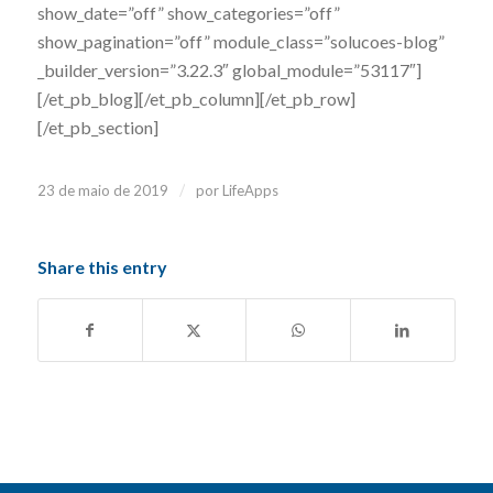
show_date=”off” show_categories=”off”
show_pagination=”off” module_class=”solucoes-blog”
_builder_version=”3.22.3″ global_module=”53117″]
[/et_pb_blog][/et_pb_column][/et_pb_row]
[/et_pb_section]
/
23 de maio de 2019
por
LifeApps
Share this entry