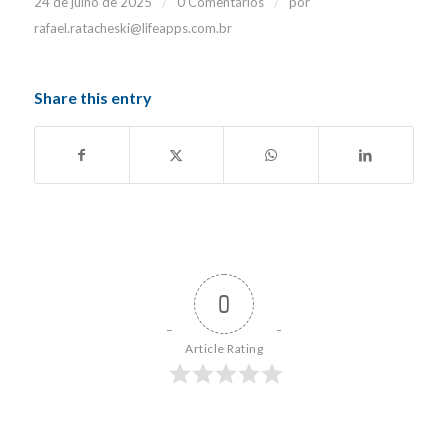
/
/
24 de julho de 2025
0 Comentários
por
rafael.ratacheski@lifeapps.com.br
Share this entry
0
Article Rating