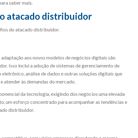
para saber mais.
do atacado distribuidor
fios do atacado distribuidor.
a adaptação aos novos modelos de negócios digitais são
idor. Isso inclui a adoção de sistemas de gerenciamento de
letrônico, análise de dados e outras soluções digitais que
l e atender às demandas do mercado.
ponencial da tecnologia, exigindo dos negócios uma elevada
nto, um esforço concentrado para acompanhar as tendências e
ado distribuidor.
te competitivo, com várias empresas disputando o mesmo