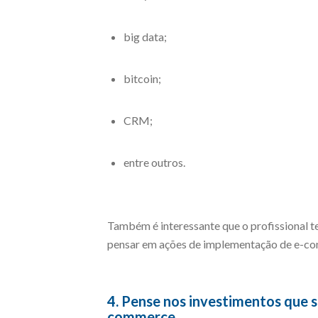
big data;
bitcoin;
CRM;
entre outros.
Também é interessante que o profissional t
pensar em ações de implementação de e-com
4. Pense nos investimentos que s
commerce