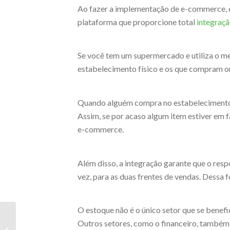
Ao fazer a implementação de e-commerce, 
plataforma que proporcione total
integraçã
Se você tem um supermercado e utiliza o me
estabelecimento físico e os que compram onl
Quando alguém compra no estabelecimento fí
Assim, se por acaso algum item estiver em fa
e-commerce.
Além disso, a integração garante que o res
vez, para as duas frentes de vendas. Dessa f
O estoque não é o único setor que se benef
Sucesso no e-
Outros setores, como o financeiro, também 
commerce: análise da