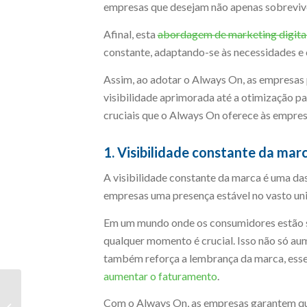
empresas que desejam não apenas sobrevive
Afinal, esta
abordagem de marketing digita
constante, adaptando-se às necessidades 
Assim, ao adotar o Always On, as empresas 
visibilidade aprimorada até a otimização p
cruciais que o Always On oferece às empres
1. Visibilidade constante da mar
A visibilidade constante da marca é uma da
empresas uma presença estável no vasto univ
Em um mundo onde os consumidores estão se
qualquer momento é crucial. Isso não só aum
também reforça a lembrança da marca, essen
aumentar o faturamento
.
E-commerce B2B e
representante
Com o Always On, as empresas garantem que