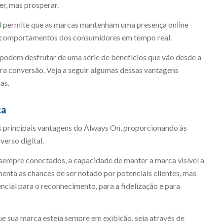
r, mas prosperar.
l
permite que as marcas mantenham uma presença online
e comportamentos dos consumidores em tempo real.
podem desfrutar de uma série de benefícios que vão desde a
ara conversão. Veja a seguir algumas dessas vantagens
as.
ca
s principais vantagens do Always On, proporcionando às
erso digital.
mpre conectados, a capacidade de manter a marca visível a
enta as chances de ser notado por potenciais clientes, mas
cial para o reconhecimento, para a fidelização e para
 sua marca esteja sempre em exibição, seja através de