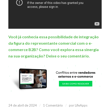
Você já conhecia essa possibilidade de integração
da figura do representante comercial com o e-
commerce B2B? Como você explora essa sinergia
na sua organização? Deixe o seu comentário.
/
/
24 de abril de 2024
1 Comentário
por
LifeApps