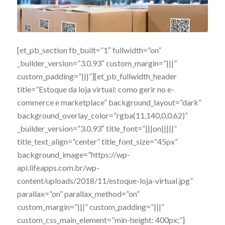
[et_pb_section fb_built=”1″ fullwidth=”on”
_builder_version=”3.0.93″ custom_margin=”|||”
custom_padding=”|||”][et_pb_fullwidth_header
title=”Estoque da loja virtual: como gerir no e-
commerce e marketplace” background_layout=”dark”
background_overlay_color=”rgba(11,140,0,0.62)”
_builder_version=”3.0.93″ title_font=”|||on|||||”
title_text_align=”center” title_font_size=”45px”
background_image=”https://wp-
api.lifeapps.com.br/wp-
content/uploads/2018/11/estoque-loja-virtual.jpg”
parallax=”on” parallax_method=”on”
custom_margin=”|||” custom_padding=”|||”
custom_css_main_element=”min-height: 400px;”]