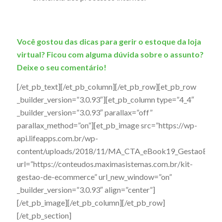
Você gostou das dicas para gerir o estoque da loja
virtual? Ficou com alguma dúvida sobre o assunto?
Deixe o seu comentário!
[/et_pb_text][/et_pb_column][/et_pb_row][et_pb_row
_builder_version=”3.0.93″][et_pb_column type=”4_4″
_builder_version=”3.0.93″ parallax=”off”
parallax_method=”on”][et_pb_image src=”https://wp-
api.lifeapps.com.br/wp-
content/uploads/2018/11/MA_CTA_eBook19_GestaoEcomm
url=”https://conteudos.maximasistemas.com.br/kit-
gestao-de-ecommerce” url_new_window=”on”
_builder_version=”3.0.93″ align=”center”]
[/et_pb_image][/et_pb_column][/et_pb_row]
[/et_pb_section]