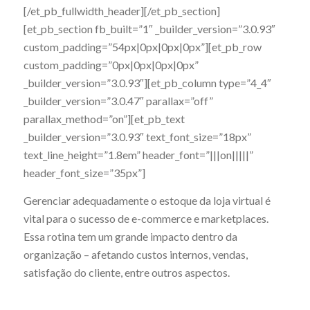
[/et_pb_fullwidth_header][/et_pb_section]
[et_pb_section fb_built=”1″ _builder_version=”3.0.93″
custom_padding=”54px|0px|0px|0px”][et_pb_row
custom_padding=”0px|0px|0px|0px”
_builder_version=”3.0.93″][et_pb_column type=”4_4″
_builder_version=”3.0.47″ parallax=”off”
parallax_method=”on”][et_pb_text
_builder_version=”3.0.93″ text_font_size=”18px”
text_line_height=”1.8em” header_font=”|||on|||||”
header_font_size=”35px”]
Gerenciar adequadamente o estoque da loja virtual é
vital para o sucesso de e-commerce e marketplaces.
Essa rotina tem um grande impacto dentro da
organização – afetando custos internos, vendas,
satisfação do cliente, entre outros aspectos.