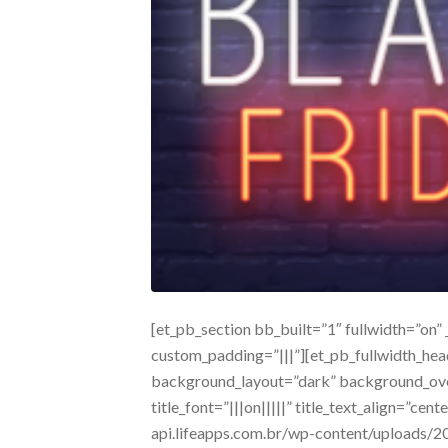
[et_pb_section bb_built=”1″ fullwidth=”on”
custom_padding=”|||”][et_pb_fullwidth_head
background_layout=”dark” background_overl
title_font=”|||on|||||” title_text_align=”c
api.lifeapps.com.br/wp-content/uploads/2