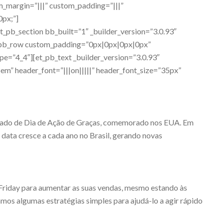
m_margin=”|||” custom_padding=”|||”
px;”]
et_pb_section bb_built=”1″ _builder_version=”3.0.93″
pb_row custom_padding=”0px|0px|0px|0px”
pe=”4_4″][et_pb_text _builder_version=”3.0.93″
8em” header_font=”|||on|||||” header_font_size=”35px”
riado de Dia de Ação de Graças, comemorado nos EUA. Em
 data cresce a cada ano no Brasil, gerando novas
Friday para aumentar as suas vendas, mesmo estando às
mos algumas estratégias simples para ajudá-lo a agir rápido