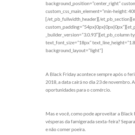
background_position=”center_right” custo
custom_css_main_element=”min-height: 400
[/et_pb_fullwidth_header][/et_pb_section][
custom_padding=”54px|0px|0px|0px”][et_
_builder_version=”3.0.93″][et_pb_column ty
text_font_size=”18px” text_line_height=”1.
background_layout=”light”]
A Black Friday acontece sempre após o fe
2018, a data cairá no dia 23 de novembro. A
oportunidades para o comércio.
Mas e você, como pode aproveitar a Black 
vésperas da famigerada sexta-feira? Separa
e não comer poeira.