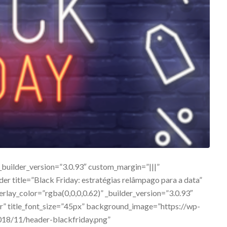
 _builder_version=”3.0.93″ custom_margin=”|||”
er title=”Black Friday: estratégias relâmpago para a data”
ay_color=”rgba(0,0,0,0.62)” _builder_version=”3.0.93″
enter” title_font_size=”45px” background_image=”https://wp-
018/11/header-blackfriday.png”